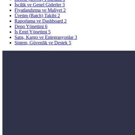
İşçilik ve Genel Giderler
3
Fiyatlandırma ve Maliyet
2
Üretim (Batch) Takibi
2
Raporlama ve Dashboard
2
Depo Yönetimi
6
İş Emri Yönetimi
5
Satış, Kargo ve Entegrasyonlar
3
Sistem, Güvenlik ve Destek
5