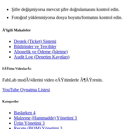
Şifre değişmiyorsa mevcut şifre doğrulamasını kontrol edin.
Fotoğraf yüklenmiyorsa dosya boyutu/formatını kontrol edin.
Ä°lgili Makaleler
Destek (Ticket) Sistemi
Bildirimler ve Tercihler
Abonelik ve Ödeme (İşletme)
Audit Log (Denetim Kayıtları)
EÄŸitim VideolarÄ±
FabLab modÃ¼llerini video eÄŸitimlerle Ã¶ÄŸrenin.
YouTube Oynatma Listesi
Kategoriler
Başlarken
4
Malzeme (Hammadde) Yönetimi
3
Ürün Yönetimi
3
Reçete (BOM) Yönetimi
3